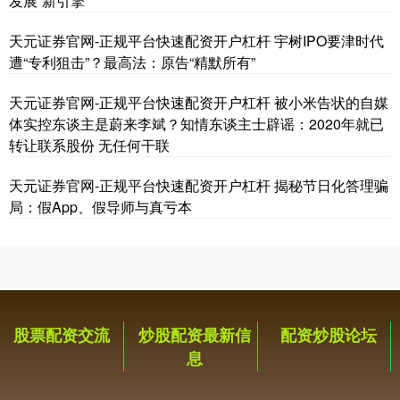
发展“新引擎”
天元证券官网-正规平台快速配资开户杠杆 宇树IPO要津时代
遭“专利狙击”？最高法：原告“精默所有”
天元证券官网-正规平台快速配资开户杠杆 被小米告状的自媒
体实控东谈主是蔚来李斌？知情东谈主士辟谣：2020年就已
转让联系股份 无任何干联
天元证券官网-正规平台快速配资开户杠杆 揭秘节日化答理骗
局：假App、假导师与真亏本
股票配资交流
炒股配资最新信
配资炒股论坛
息