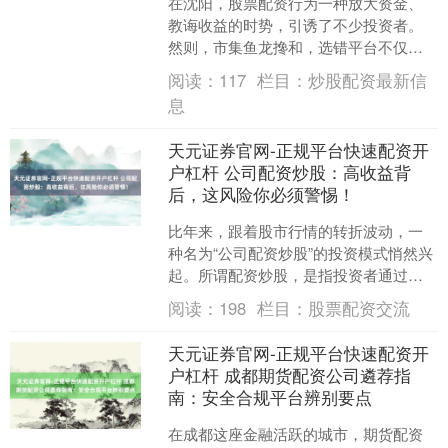
在沈阳，股票配资行为一种放大资金、
教诲收益的时势，引诱了不少投资者。
然则，市集鱼龙搀和，选错平台不仅可
能损失本金，还会堕入纠纷以致骗局。
阅读：
117
栏目：
炒股配资最新信
怎样从无边配资公司中筛选....
息
天元证券官网-正规平台快速配资开
户杠杆 公司配资炒股：高收益背
后，这风险你必须警惕！
比年来，跟着股市行情的转折波动，一
种名为“公司配资炒股”的投资模式悄然兴
起。所谓配资炒股，是指投资者通过向
配资公司交纳一定比例的保证金，由配
阅读：
198
栏目：
股票配资交流
资公司提供数倍于保证....
天元证券官网-正规平台快速配资开
户杠杆 成都期货配资公司遴荐指
南：安全合规平台辨别要点
在成都这座金融活跃的城市，期货配资