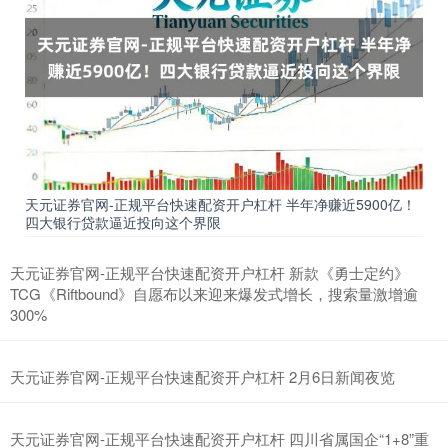
天元证券官网-正规平台快速配资开户杠杆 半年净赚近5900亿！
四大银行贷款逼近投向这个界限
天元证券官网-正规平台快速配资开户杠杆 新款《勇士定约》
TCG《Riftbound》自愿布以来迎来爆发式增长，搜索量激增逾
300%
天元证券官网-正规平台快速配资开户杠杆 2月6日新闻夜览
天元证券官网-正规平台快速配资开户杠杆 四川省属国企“1+8”重