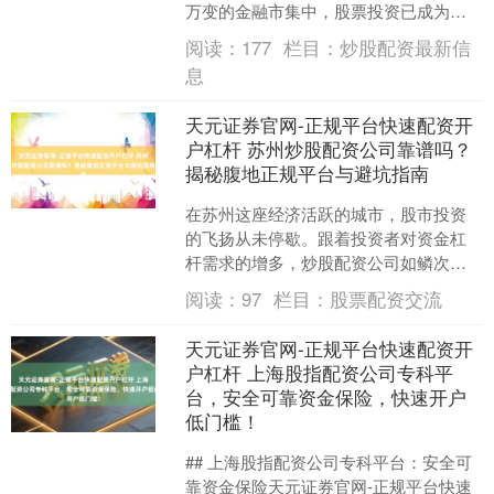
万变的金融市集中，股票投资已成为繁
密投资者结束钞票升值的蹙迫路线。然
阅读：
177
栏目：
炒股配资最新信
而，关于很多投资者....
息
天元证券官网-正规平台快速配资开
户杠杆 苏州炒股配资公司靠谱吗？
揭秘腹地正规平台与避坑指南
在苏州这座经济活跃的城市，股市投资
的飞扬从未停歇。跟着投资者对资金杠
杆需求的增多，炒股配资公司如鳞次栉
比般涌现。可是，“苏州炒股配资公司靠
阅读：
97
栏目：
股票配资交流
谱吗？”成为很多投资者....
天元证券官网-正规平台快速配资开
户杠杆 上海股指配资公司专科平
台，安全可靠资金保险，快速开户
低门槛！
## 上海股指配资公司专科平台：安全可
靠资金保险天元证券官网-正规平台快速