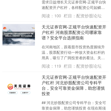
需求日益增长天元证券官网-正规平台快
速配资开户杠杆，各样配资公司如鳞次
栉比般涌现。但是，阛阓昌盛的背后也
阅读：
100
栏目：
配资炒股论坛
遮掩风险，不少投资者因....
天元证券官网-正规平台快速配资开
户杠杆 河南股票配资公司哪家靠
谱？安全平台选择指南
在河南地区，跟着股市投资热度握续升
温，股票配资行动一种放大资金杠杆的
用具，吸引了广阔投资者的看法。关联
词，濒临商场上林林总总标配资公司，
阅读：
119
栏目：
配资炒股论坛
怎么选择一家靠谱、安全的....
天元证券官网-正规平台快速配资开
户杠杆 河北炒股配资公司专科平
台，安全可靠资金保障，助您谨慎
投资
## 河北炒股配资公司专科平台：安全可
靠资金保障，助您谨慎投资 在现在斯须