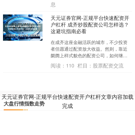
息
天元证券官网-正规平台快速配资开
户杠杆 成齐炒股配资公司怎样选？
这避坑指南必看
在成齐这座金融活跃的城市，不少投资
者但愿通过配资放大收益。然则，靠近
阛阓上样式貌色的配资公司，如何继承
一家靠谱的平台，成为摆在投资者眼前
阅读：
110
栏目：
股票配资交流
的第沿路难题。底下这份避....
天元证券官网-正规平台快速配资开户杠杆文章内容加载
大盘行情指数走势
完成