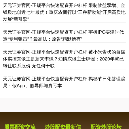
天元证券官网-正规平台快速配资开户杠杆 限制效益双增、金
钱质地创近七年最优！重庆农商行以“三种新动能”开启高质地
发展“新引擎”
国债指数
229.60
-0.00
0.00%
天元证券官网-正规平台快速配资开户杠杆 宇树IPO要津时代
遭“专利狙击”？最高法：原告“精默所有”
天元证券官网-正规平台快速配资开户杠杆 被小米告状的自媒
体实控东谈主是蔚来李斌？知情东谈主士辟谣：2020年就已
转让联系股份 无任何干联
天元证券官网-正规平台快速配资开户杠杆 揭秘节日化答理骗
局：假App、假导师与真亏本
期指IC0
7744.40
+196.00
+2.60%
股票配资交流
炒股配资最新信
配资炒股论坛