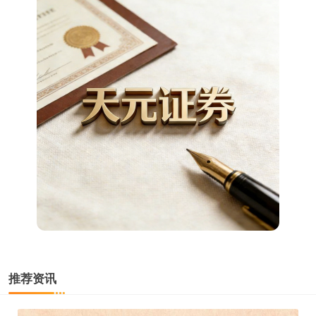
上证综指
3878.43
+56.15
+1.47%
深证成指
14144.20
+258.49
+1.86%
推荐资讯