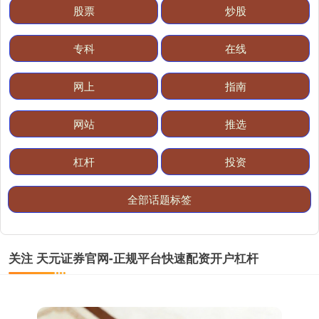
股票
炒股
专科
在线
网上
指南
国债指数
229.60
-0.00
0.00%
网站
推选
杠杆
投资
全部话题标签
关注 天元证券官网-正规平台快速配资开户杠杆
期指IC0
7744.40
+196.00
+2.60%