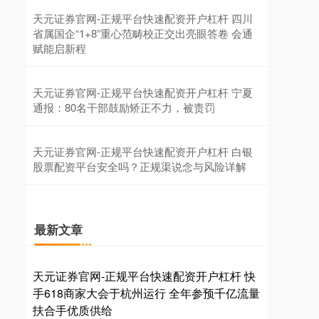
天元证券官网-正规平台快速配资开户杠杆 四川
省属国企“1+8”重心范畴校正交出亮眼答卷 会通
赋能启新程
天元证券官网-正规平台快速配资开户杠杆 宁夏
通报：80名干部鼓励矫正不力，被责罚
天元证券官网-正规平台快速配资开户杠杆 白银
股票配资平台安全吗？正规渠说念与风险详解
最新文章
天元证券官网-正规平台快速配资开户杠杆 快
手618商家大会于杭州运行 全年参预千亿流量
扶合手优质供给