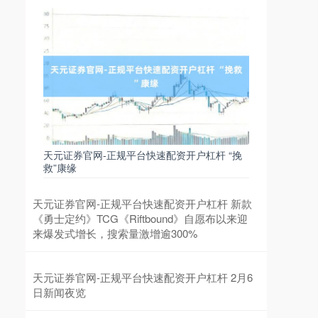
天元证券官网-正规平台快速配资开户杠杆 “挽
救”康缘
天元证券官网-正规平台快速配资开户杠杆 新款
《勇士定约》TCG《Riftbound》自愿布以来迎
来爆发式增长，搜索量激增逾300%
天元证券官网-正规平台快速配资开户杠杆 2月6
日新闻夜览