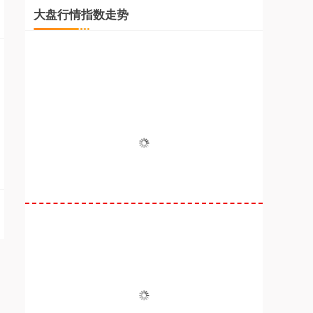
大盘行情指数走势