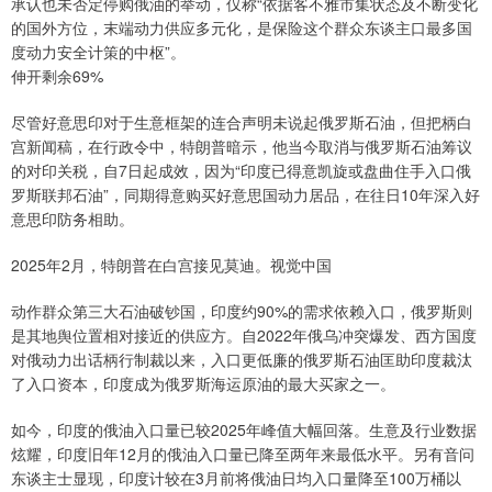
承认也未否定停购俄油的举动，仅称“依据客不雅市集状态及不断变化
的国外方位，末端动力供应多元化，是保险这个群众东谈主口最多国
度动力安全计策的中枢”。
伸开剩余69%
尽管好意思印对于生意框架的连合声明未说起俄罗斯石油，但把柄白
宫新闻稿，在行政令中，特朗普暗示，他当今取消与俄罗斯石油筹议
的对印关税，自7日起成效，因为“印度已得意凯旋或盘曲住手入口俄
罗斯联邦石油”，同期得意购买好意思国动力居品，在往日10年深入好
意思印防务相助。
2025年2月，特朗普在白宫接见莫迪。视觉中国
动作群众第三大石油破钞国，印度约90%的需求依赖入口，俄罗斯则
是其地舆位置相对接近的供应方。自2022年俄乌冲突爆发、西方国度
对俄动力出话柄行制裁以来，入口更低廉的俄罗斯石油匡助印度裁汰
了入口资本，印度成为俄罗斯海运原油的最大买家之一。
如今，印度的俄油入口量已较2025年峰值大幅回落。生意及行业数据
炫耀，印度旧年12月的俄油入口量已降至两年来最低水平。另有音问
东谈主士显现，印度计较在3月前将俄油日均入口量降至100万桶以