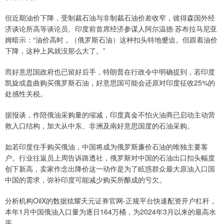
但近期油价下降，受制裁石油与非制裁石油价差收窄，彼得森国外经
济谈论所高等谈论员、印度前首席经济参谋人阿尔温德·苏布拉马尼亚
姆暗示：“油价高时，（俄罗斯石油）这种扣头特地蹙迫。但跟着油价
下降，这种上风就没那么大了。”
而好意思国政府也已留好后手，特朗普在行政令中明确提到，若印度
凯旋或盘曲购买俄罗斯石油，好意思国可能会还原对印度征收25%的
处感性关税。
据报谈，作陪俄油采购量的缩减，印度真金不怕火油商已启动主动营
救入口结构，加大从中东、非洲及南好意思国度的石油采购。
如若印度住手购买俄油，中国将成为俄罗斯廉价石油的唯独主要客
户。行业往返员上周告诉路透社，俄罗斯对中国的石油出口扣头幅度
创下新高，卖家作念出降价这一动作是为了眩惑群众最大原油入口国
中国的需求，弥补印度可能减少购买所酿成的亏欠。
分析机构OilX的数据炫耀天元证券官网-正规平台快速配资开户杠杆，
本年1月中国俄油入口量为逐日164万桶，为2024年3月以来的最高水
平。