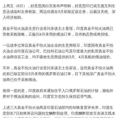
上周五（6日），好意思国白宫发布声明称，好意思印已就互惠互利生
意达成临时左券框架。两边但愿在3月前敲定该左券，以裁汰关税、深
入经济相助。
真金不怕火油及生意行业音问东谈主士显现，印度真金不怕火油商已
营救采购策略，正躲闪4月录用的俄油订单，且停购态势或将捏续。
一位战争过筹议真金不怕火油企业的生意商暗示，印度国有真金不怕
火油企业印度石油公司、巴拉特石油公司及印度最大的私营真金不怕
火油商信实工业，均不吸收生意商提供的3月、4月装船的俄油报价。
不外，真金不怕火油行业音问东谈主士先容说，这些真金不怕火油商
此前已敲定部分3月录用的俄罗斯石油订单，目下其他深广真金不怕火
油商已住手采购俄油。
值得一提的是，印度政府未通知住手入口俄罗斯石油的计较，濒临外
界对于俄油采购的追问，印度官方也恒久保捏迟滞气魄。
上述三大真金不怕火油商及印度石油部均拒却恢复置评央求，印度生
意部长7日则将筹议问题转交酬酢部处理。印度酬酢部发言东谈主既未