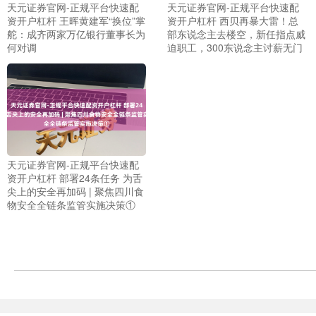
天元证券官网-正规平台快速配
天元证券官网-正规平台快速配
资开户杠杆 王晖黄建军“换位”掌
资开户杠杆 西贝再暴大雷！总
舵：成齐两家万亿银行董事长为
部东说念主去楼空，新任指点威
何对调
迫职工，300东说念主讨薪无门
天元证券官网-正规平台快速配
上证综指
3900.35
+21.92
+0.57%
资开户杠杆 部署24条任务 为舌
尖上的安全再加码 | 聚焦四川食
物安全全链条监管实施决策①