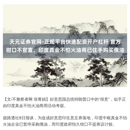
【文/不雅察者网 张菁娟】好意思国总统特朗普口中的“得意”，似乎正
由印度真金不怕火油商用活动考据。
据路透社8日报谈，为促成好意思印生意左券落地，印度中枢真金不怕
火油企业已暂停采购俄油，而印度政府恒久钳口不提筹议计较。