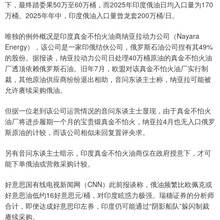
下，最终踏委果50万至60万桶，而2025年印度俄油日均入口量为170
万桶。2025年年中，印度俄油入口量曾龙套200万桶/日。
唯独的例外概况是印度真金不怕火油商纳亚拉动力公司（Nayara
Energy），该公司是一家印俄结伙公司，俄罗斯石油公司捏有其49%
的股份。据报谈，纳亚拉动力公司日处理40万桶原油的真金不怕火油
厂透顶依赖俄罗斯石油。旧年7月，欧盟对该真金不怕火油厂实行制
裁，其他原油供应商纷纷退出相助，音问东谈主士称，纳亚拉可能被
允许赓续采购俄油。
但据一位老到该公司运营情况的音问东谈主士显现，由于真金不怕火
油厂将进步履期一个月的宝贵锻真金不怕火，纳亚拉4月也无入口俄罗
斯原油的计较，而该公司相似未回复置评央求。
另有音问东谈主士暗示，印度真金不怕火油商仅在政府授意下，才可
能下单俄油或营救采购计较。
好意思国有线电视新闻网（CNN）此前报谈称，俄油频繁比欧佩克或
好意思油低约16好意思元/桶，对印度眩惑力极强。瑞穗证券的分析师
合计，即便达成好意思印左券，印度仍可能通过“阴影船队”躲闪制裁
赓续采购。