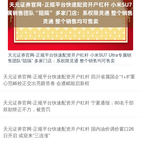
天元证券官网-正规平台快速配资开户杠杆 小米SU7 Ultra专属销
上证综指
售团队“阻隔” 多家门店：系权限灵通 整个销售均可售卖
3900.35
+21.92
+0.57%
天元证券官网-正规平台快速配资开户杠杆 四川省属国企“1+8”重
心范畴校正交出亮眼答卷 会通赋能启新程
天元证券官网-正规平台快速配资开户杠杆 宁夏通报：80名干部
鼓励矫正不力，被责罚
天元证券官网-正规平台快速配资开户杠杆 国内油价调价窗口26
深证成指
14110.12
-34.08
-0.24%
日开启 或迎来“三连涨”