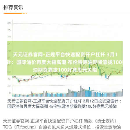
推荐资讯
期指IC0
7877.80
+164.40
+2.13%
天元证券官网-正规平台快速配资开户杠杆 3月12日投资避雷针：
国际油价再度大幅高潮 布伦特原油期货靠拢100好意思元关隘
天元证券官网-正规平台快速配资开户杠杆 新款《勇士定约》
TCG《Riftbound》自愿布以来迎来爆发式增长，搜索量激增逾